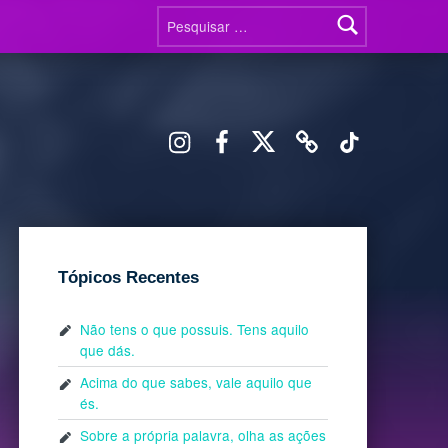
Pesquisar por:
Instagram
Facebook
X
Threads
TikTok
Tópicos Recentes
Não tens o que possuis. Tens aquilo
que dás.
Acima do que sabes, vale aquilo que
és.
Sobre a própria palavra, olha as ações