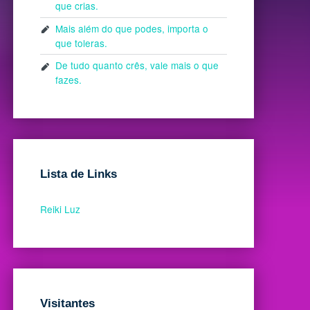
que crias.
Mais além do que podes, importa o
que toleras.
De tudo quanto crês, vale mais o que
fazes.
Lista de Links
Reiki Luz
Visitantes