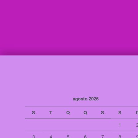
agosto 2026
S
T
Q
Q
S
S
1
3
4
5
6
7
8