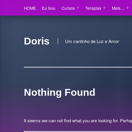
HOME
Eu Sou
Cursos
Terapias
Mais…
Doris
Um cantinho de Luz e Amor
Nothing Found
It seems we can not find what you are looking for. Perh
Pesquisar por: