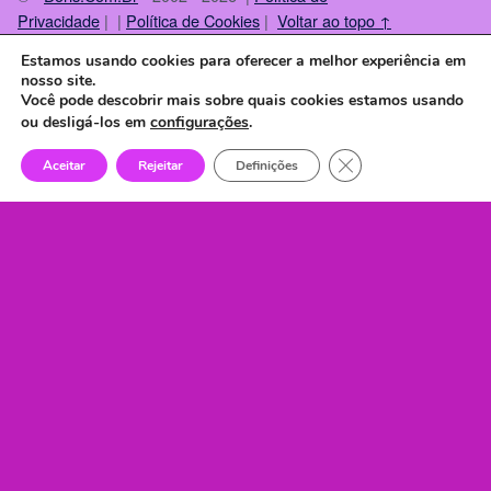
Privacidade
| |
Política de Cookies
|
Voltar ao topo ↑
Instagram
Facebook
X
Threads
TikTok
Back to top ↑
Estamos usando cookies para oferecer a melhor experiência em
nosso site.
Você pode descobrir mais sobre quais cookies estamos usando
ou desligá-los em
configurações
.
Close GDPR Cookie 
Aceitar
Rejeitar
Definições
Menu