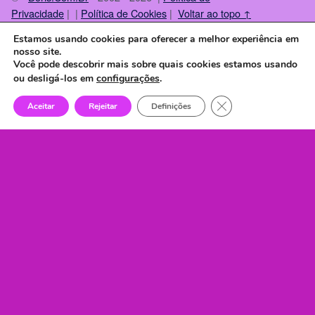
Privacidade
| |
Política de Cookies
|
Voltar ao topo ↑
Instagram
Facebook
X
Threads
TikTok
Back to top ↑
Estamos usando cookies para oferecer a melhor experiência em
nosso site.
Você pode descobrir mais sobre quais cookies estamos usando
ou desligá-los em
configurações
.
Close GDPR Cookie 
Aceitar
Rejeitar
Definições
Menu